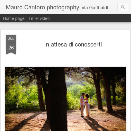
Mauro Cantoro photography
via Garibaldi, 81 64025 Pineto (TE) cell. 334 8035254 studio 085 9493343
Home page
I miei video
JUL
In attesa di conoscerti
26