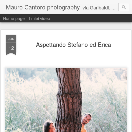
Mauro Cantoro photography
via Garibaldi, 81 64025 Pineto (TE) cell. 334 8035254 studio 085 9493343
Home page
I miei video
JUN
Aspettando Stefano ed Erica
12