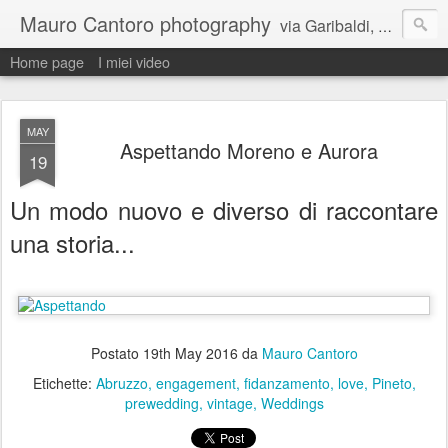
Mauro Cantoro photography
via Garibaldi, 81 64025 Pineto (TE) cell. 334 8035254 studio 085 9493343
Home page
I miei video
MAY
Aspettando Moreno e Aurora
19
Un modo nuovo e diverso di raccontare
una storia...
Postato
19th May 2016
da
Mauro Cantoro
Etichette:
Abruzzo
engagement
fidanzamento
love
Pineto
prewedding
vintage
Weddings